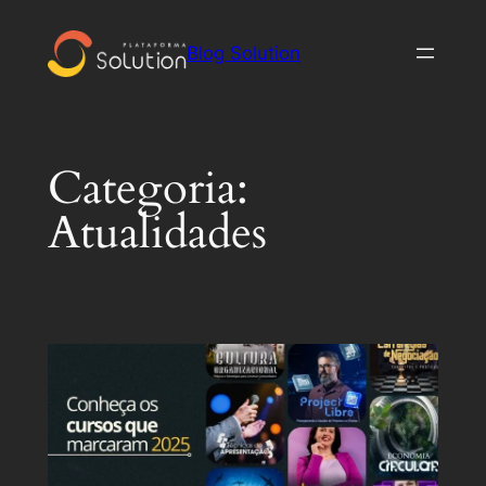
Pular
para
Blog Solution
o
conteúdo
Categoria:
Atualidades